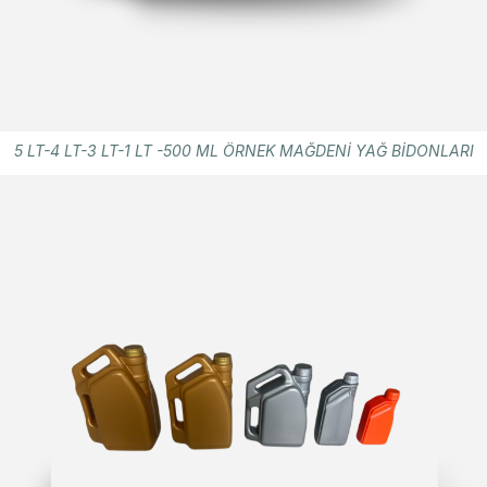
5 LT-4 LT-3 LT-1 LT -500 ML ÖRNEK MAĞDENİ YAĞ BİDONLARI