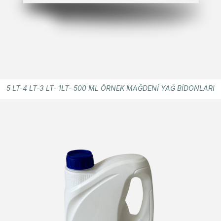
5 LT-4 LT-3 LT- 1LT- 500 ML ÖRNEK MAĞDENİ YAĞ BİDONLARI