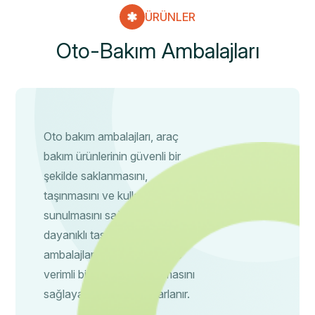
ÜRÜNLER
O
t
o
-
B
a
k
ı
m
A
m
b
a
l
a
j
l
a
r
ı
Oto bakım ambalajları, araç
bakım ürünlerinin güvenli bir
şekilde saklanmasını,
taşınmasını ve kullanıcılara
sunulmasını sağlayan pratik ve
dayanıklı tasarımlardır. Bu
ambalajlar, ürünlerin etkili ve
verimli bir şekilde kullanılmasını
sağlayacak şekilde tasarlanır.